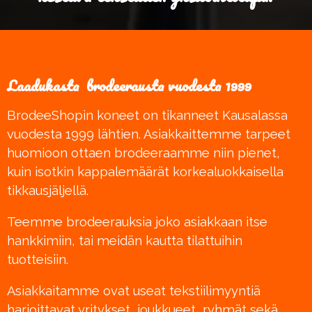
Laadukasta brodeerausta vuodesta 1999
BrodeeShopin koneet on tikanneet Kausalassa
vuodesta 1999 lähtien. Asiakkaittemme tarpeet
huomioon ottaen brodeeraamme niin pienet,
kuin isotkin kappalemäärät korkealuokkaisella
tikkausjäljellä.
Teemme brodeerauksia joko asiakkaan itse
hankkimiin, tai meidän kautta tilattuihin
tuotteisiin.
Asiakkaitamme ovat useat tekstiilimyyntiä
harjoittavat yritykset, joukkueet, ryhmät sekä