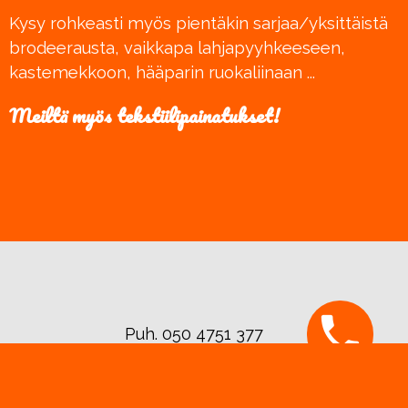
Kysy rohkeasti myös pientäkin sarjaa/yksittäistä
brodeerausta, vaikkapa lahjapyyhkeeseen,
kastemekkoon, hääparin ruokaliinaan ...
Meiltä myös tekstiilipainatukset!
Puh. 050 4751 377