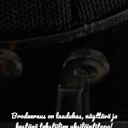
Brodeeraus on laadukas, näyttävä ja
kestävä tekstiilien yksilöintitapa!